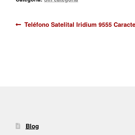
Navegación
Anterior:
Teléfono Satelital Iridium 9555 Caracte
de
entradas
Blog