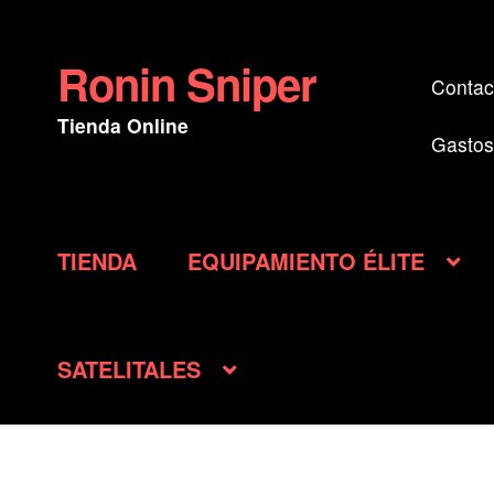
Ronin Sniper
Ir
Ir
Contac
a
al
Tienda Online
la
contenido
Gastos
navegación
TIENDA
EQUIPAMIENTO ÉLITE
SATELITALES