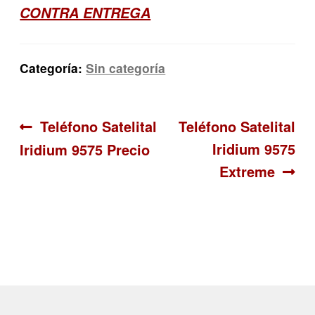
CONTRA ENTREGA
Categoría:
Sin categoría
Navegación
Anterior:
Siguiente:
Teléfono Satelital
Teléfono Satelital
Iridium 9575
Iridium 9575 Precio
de
Extreme
entradas