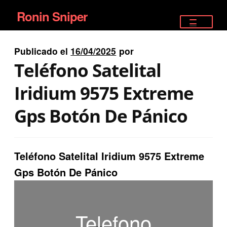
Ronin Sniper
Ir
Ir
a
al
TIENDA
la
contenido
Publicado el
16/04/2025
por
EQUIPAMIENTO ÉLITE
navegación
Teléfono Satelital
PISTOLAS
Iridium 9575 Extreme
RIFLES DEPORTIVOS
Gps Botón De Pánico
SATELITALES
Teléfono Satelital Iridium 9575 Extreme
Gps Botón De Pánico
Telefono