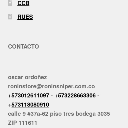
CCB
RUES
CONTACTO
oscar ordoñez
roninstore@roninsniper.com.co
+573012611097
-
+573228663306
-
+
573118080910
calle 9 #37a-62 piso tres bodega 3035
ZIP 111611