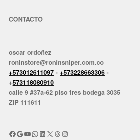
CONTACTO
oscar ordoñez
roninstore@roninsniper.com.co
+573012611097
-
+573228663306
-
+
573118080910
calle 9 #37a-62 piso tres bodega 3035
ZIP 111611
Facebook
Google
YouTube
WhatsApp
LinkedIn
X
Threads
Instagram