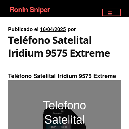
Ronin Sniper
Ir
Ir
a
al
TIENDA
la
contenido
Publicado el
16/04/2025
por
EQUIPAMIENTO ÉLITE
navegación
Teléfono Satelital
PISTOLAS
Iridium 9575 Extreme
RIFLES DEPORTIVOS
Teléfono Satelital Iridium 9575 Extreme
SATELITALES
Telefono
Satelital