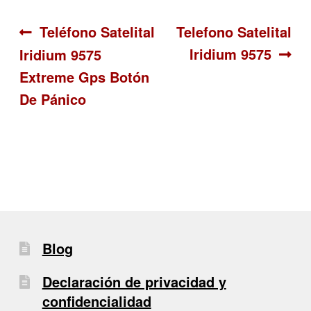
Navegación
Anterior:
Siguiente:
Teléfono Satelital
Telefono Satelital
Iridium 9575
Iridium 9575
de
Extreme Gps Botón
entradas
De Pánico
Blog
Declaración de privacidad y
confidencialidad