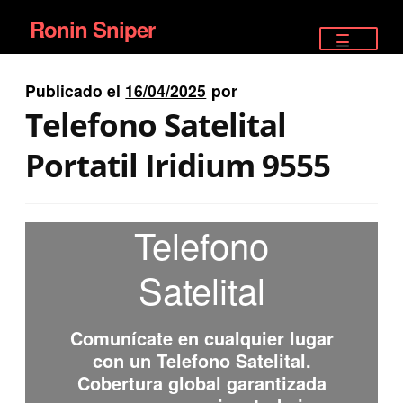
Ronin Sniper
Ir
Ir
a
al
TIENDA
la
contenido
Publicado el
16/04/2025
por
EQUIPAMIENTO ÉLITE
navegación
Telefono Satelital
PISTOLAS
Portatil Iridium 9555
RIFLES DEPORTIVOS
Telefono
SATELITALES
Satelital
Comunícate en cualquier lugar
con un
Telefono Satelital
.
Cobertura global garantizada