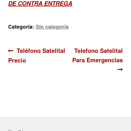
DE CONTRA ENTREGA
Categoría:
Sin categoría
Navegación
Anterior:
Siguiente:
Teléfono Satelital
Telefono Satelital
Para Emergencias
Precio
de
entradas