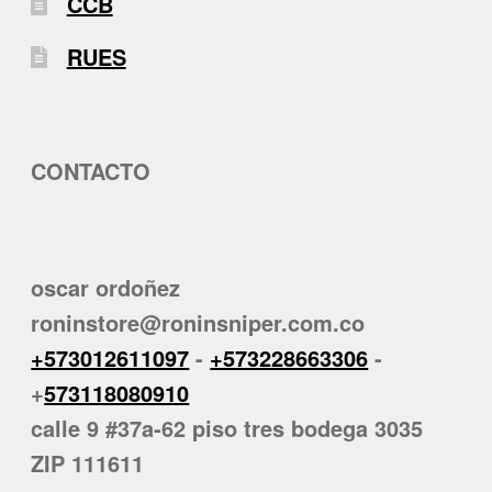
CCB
RUES
CONTACTO
oscar ordoñez
roninstore@roninsniper.com.co
+573012611097
-
+573228663306
-
+
573118080910
calle 9 #37a-62 piso tres bodega 3035
ZIP 111611