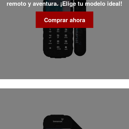
remoto y aventura. ¡Elige tu modelo ideal!
Comprar ahora