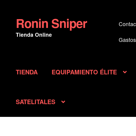
Ronin Sniper
Ir
Ir
Contac
a
al
Tienda Online
la
contenido
Gastos
navegación
TIENDA
EQUIPAMIENTO ÉLITE
SATELITALES