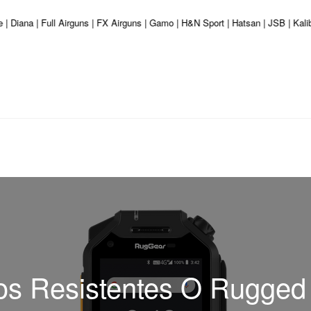
 | Diana | Full Airguns | FX Airguns | Gamo | H&N Sport | Hatsan | JSB | Kal
os Resistentes O Rugge