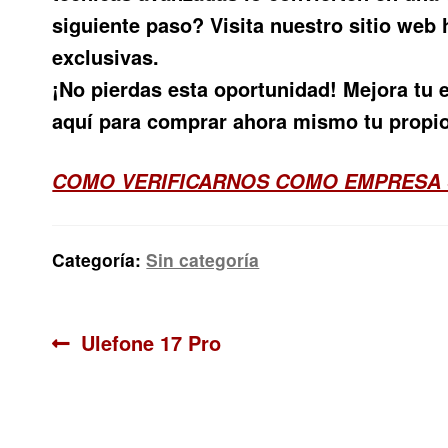
siguiente paso? Visita nuestro sitio we
exclusivas.
¡No pierdas esta oportunidad! Mejora tu 
aquí para comprar ahora mismo tu propio
COMO VERIFICARNOS COMO EMPRESA
Categoría:
Sin categoría
Navegación
Anterior:
Ulefone 17 Pro
de
entradas