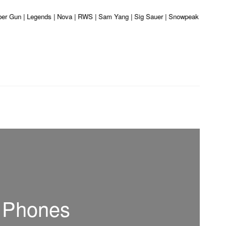
iber Gun | Legends | Nova | RWS | Sam Yang | Sig Sauer | Snowpeak | Umarex |
d Phones