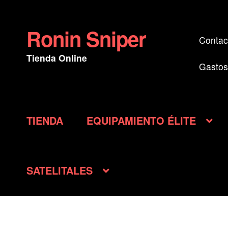
Ronin Sniper
Ir
Ir
Contac
a
al
Tienda Online
la
contenido
Gastos
navegación
TIENDA
EQUIPAMIENTO ÉLITE
SATELITALES