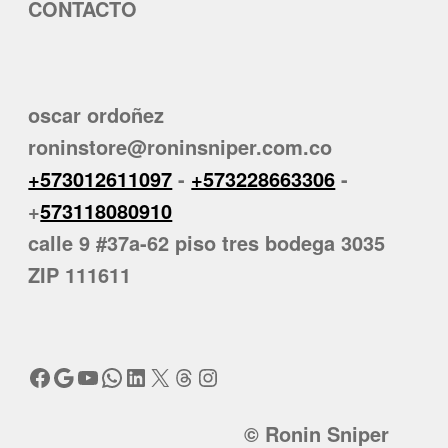
CONTACTO
oscar ordoñez
roninstore@roninsniper.com.co
+573012611097
-
+573228663306
-
+
573118080910
calle 9 #37a-62 piso tres bodega 3035
ZIP 111611
Facebook
Google
YouTube
WhatsApp
LinkedIn
X
Threads
Instagram
© Ronin Sniper