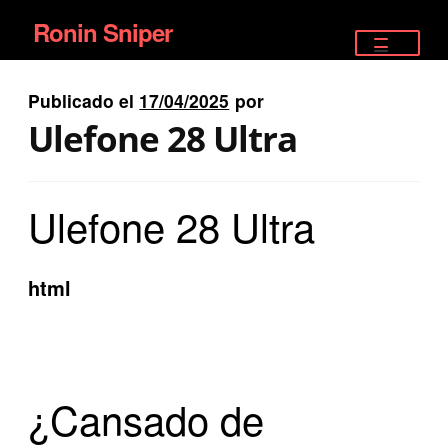
Ronin Sniper
Ir
Ir
a
al
TIENDA
la
contenido
Publicado el
17/04/2025
por
EQUIPAMIENTO ÉLITE
navegación
Ulefone 28 Ultra
PISTOLAS
Ulefone 28 Ultra
RIFLES DEPORTIVOS
SATELITALES
html
¿Cansado de