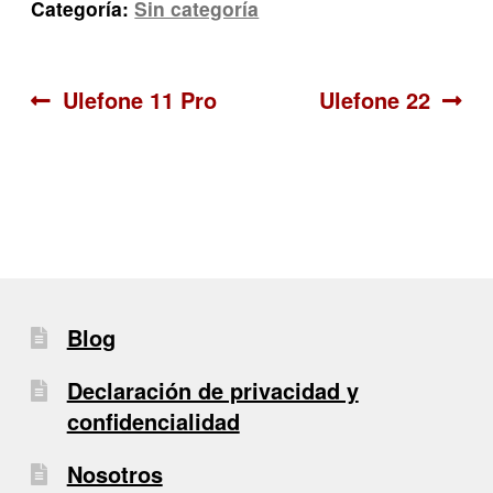
Categoría:
Sin categoría
Navegación
Anterior:
Siguiente:
Ulefone 11 Pro
Ulefone 22
de
entradas
Blog
Declaración de privacidad y
confidencialidad
Nosotros