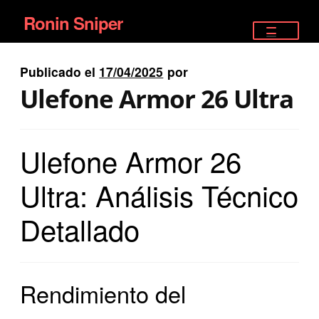
Ronin Sniper
Ir
Ir
a
al
TIENDA
la
contenido
Publicado el
17/04/2025
por
EQUIPAMIENTO ÉLITE
navegación
Ulefone Armor 26 Ultra
PISTOLAS
Ulefone Armor 26
RIFLES DEPORTIVOS
Ultra: Análisis Técnico
SATELITALES
Detallado
Rendimiento del