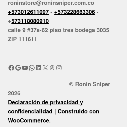
roninstore@roninsniper.com.co
+573012611097
-
+573228663306
-
+
573118080910
calle 9 #37a-62 piso tres bodega 3035
ZIP 111611
Facebook
Google
YouTube
WhatsApp
LinkedIn
X
Threads
Instagram
© Ronin Sniper
2026
Declaración de privacidad y
confidencialidad
Construido con
WooCommerce
.