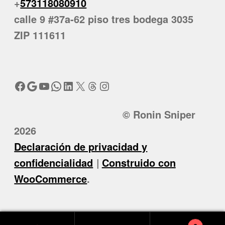
+
573118080910
calle 9 #37a-62 piso tres bodega 3035
ZIP 111611
Facebook
Google
YouTube
WhatsApp
LinkedIn
X
Threads
Instagram
© Ronin Sniper
2026
Declaración de privacidad y
confidencialidad
Construido con
WooCommerce
.