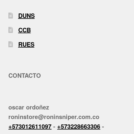
DUNS
CCB
RUES
CONTACTO
oscar ordoñez
roninstore@roninsniper.com.co
+573012611097
-
+573228663306
-