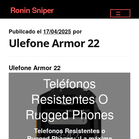
Ronin Sniper
Ir
Ir
a
al
TIENDA
la
contenido
Publicado el
17/04/2025
por
EQUIPAMIENTO ÉLITE
navegación
Ulefone Armor 22
PISTOLAS
RIFLES DEPORTIVOS
Ulefone Armor 22
Teléfonos
SATELITALES
Resistentes O
Rugged Phones
Telefonos Resistentes o
Rugged Phones
: ¡La máxima