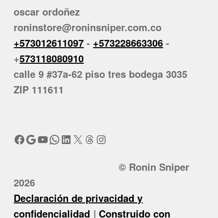
oscar ordoñez
roninstore@roninsniper.com.co
+573012611097
-
+573228663306
-
+
573118080910
calle 9 #37a-62 piso tres bodega 3035
ZIP 111611
Facebook
Google
YouTube
WhatsApp
LinkedIn
X
Threads
Instagram
© Ronin Sniper
2026
Declaración de privacidad y
confidencialidad
Construido con