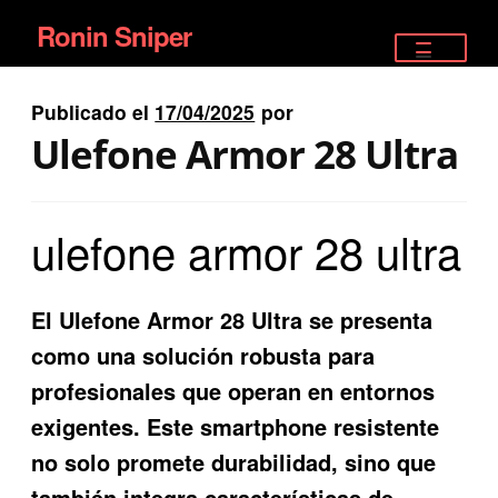
Ronin Sniper
Ir
Ir
a
al
TIENDA
la
contenido
Publicado el
17/04/2025
por
EQUIPAMIENTO ÉLITE
navegación
Ulefone Armor 28 Ultra
PISTOLAS
ulefone armor 28 ultra
RIFLES DEPORTIVOS
SATELITALES
El Ulefone Armor 28 Ultra se presenta
como una solución robusta para
profesionales que operan en entornos
exigentes. Este smartphone resistente
no solo promete durabilidad, sino que
también integra características de