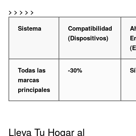
>
> > > >
Sistema
Compatibilidad
A
(Dispositivos)
E
(E
Todas las
-30%
Sí
marcas
principales
Lleva Tu Hogar al