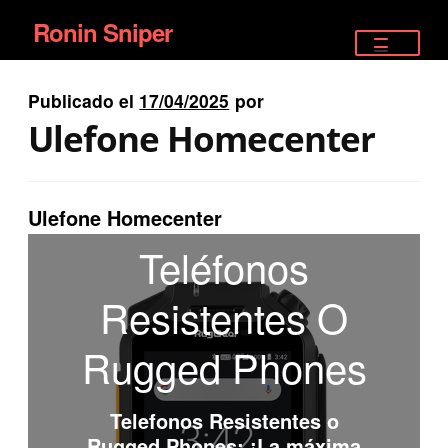
Ronin Sniper
Ir
Ir
a
al
TIENDA
la
contenido
Publicado el
17/04/2025
por
EQUIPAMIENTO ÉLITE
navegación
Ulefone Homecenter
PISTOLAS
RIFLES DEPORTIVOS
Ulefone Homecenter
Teléfonos
SATELITALES
Resistentes O
Rugged Phones
Telefonos Resistentes o
Rugged Phones
: ¡La máxima