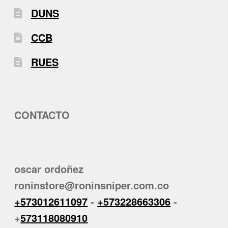
DUNS
CCB
RUES
CONTACTO
oscar ordoñez
roninstore@roninsniper.com.co
+573012611097
-
+573228663306
-
+
573118080910