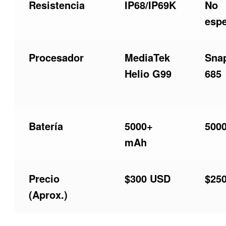
Resistencia
IP68/IP69K
No
espe
Procesador
MediaTek
Sna
Helio G99
685
Batería
5000+
500
mAh
Precio
$300 USD
$25
(Aprox.)