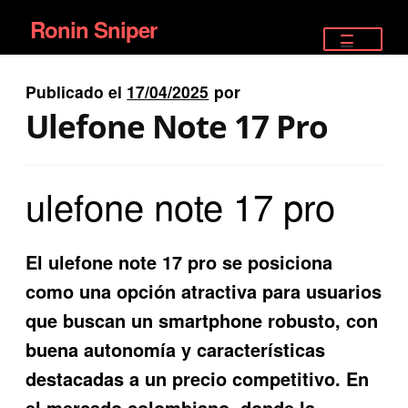
Ronin Sniper
Ir
Ir
a
al
TIENDA
la
contenido
Publicado el
17/04/2025
por
EQUIPAMIENTO ÉLITE
navegación
Ulefone Note 17 Pro
PISTOLAS
ulefone note 17 pro
RIFLES DEPORTIVOS
SATELITALES
El ulefone note 17 pro se posiciona
como una opción atractiva para usuarios
que buscan un smartphone robusto, con
buena autonomía y características
destacadas a un precio competitivo. En
el mercado colombiano, donde la