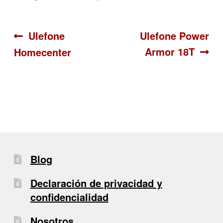
Navegación
Anterior:
Siguiente:
Ulefone
Ulefone Power
Armor 18T
Homecenter
de
entradas
Blog
Declaración de privacidad y
confidencialidad
Nosotros