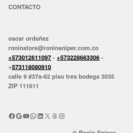
CONTACTO
oscar ordoñez
roninstore@roninsniper.com.co
+573012611097
-
+573228663306
-
+
573118080910
calle 9 #37a-62 piso tres bodega 3035
ZIP 111611
Facebook
Google
YouTube
WhatsApp
LinkedIn
X
Threads
Instagram
© Ronin Sniper