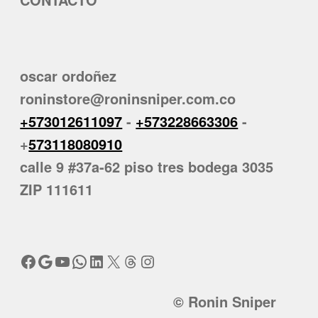
oscar ordoñez
roninstore@roninsniper.com.co
+573012611097
-
+573228663306
-
+
573118080910
calle 9 #37a-62 piso tres bodega 3035
ZIP 111611
Facebook
Google
YouTube
WhatsApp
LinkedIn
X
Threads
Instagram
© Ronin Sniper