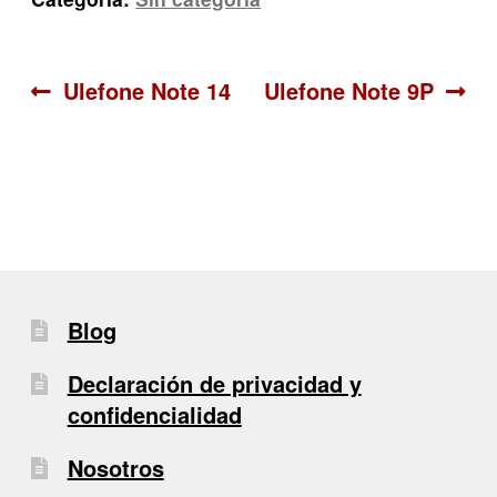
Navegación
Anterior:
Siguiente:
Ulefone Note 14
Ulefone Note 9P
de
entradas
Blog
Declaración de privacidad y
confidencialidad
Nosotros