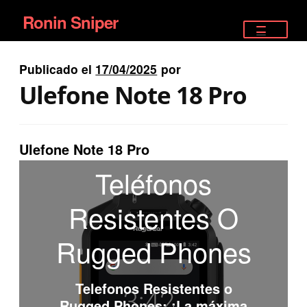
Ronin Sniper
Ir
Ir
a
al
TIENDA
la
contenido
Publicado el
17/04/2025
por
EQUIPAMIENTO ÉLITE
navegación
Ulefone Note 18 Pro
PISTOLAS
RIFLES DEPORTIVOS
Ulefone Note 18 Pro
Teléfonos
SATELITALES
Resistentes O
Rugged Phones
Telefonos Resistentes o
Rugged Phones
: ¡La máxima