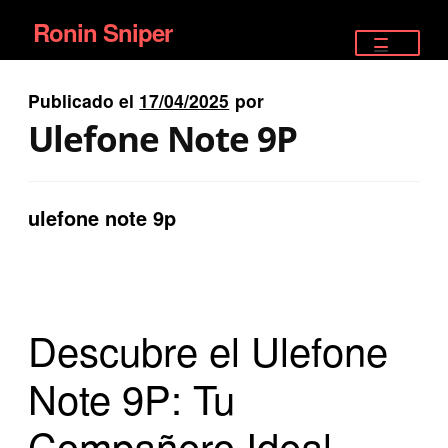
Ronin Sniper
Ir
Ir
a
al
TIENDA
la
contenido
Publicado el
17/04/2025
por
EQUIPAMIENTO ÉLITE
navegación
Ulefone Note 9P
PISTOLAS
RIFLES DEPORTIVOS
ulefone note 9p
SATELITALES
Descubre el Ulefone
Note 9P: Tu
Compañero Ideal