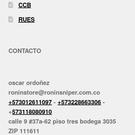
CCB
RUES
CONTACTO
oscar ordoñez
roninstore@roninsniper.com.co
+573012611097
-
+573228663306
-
+
573118080910
calle 9 #37a-62 piso tres bodega 3035
ZIP 111611