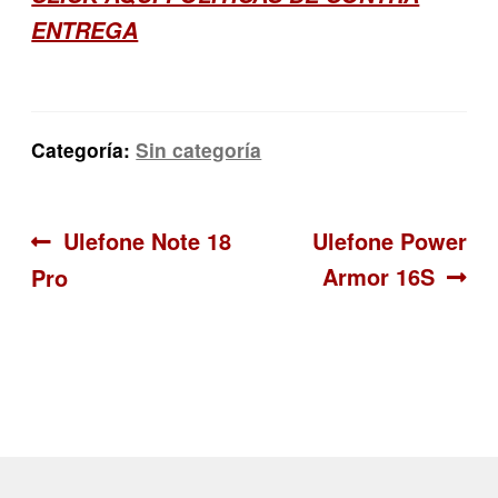
ENTREGA
Categoría:
Sin categoría
Navegación
Anterior:
Siguiente:
Ulefone Note 18
Ulefone Power
Armor 16S
Pro
de
entradas