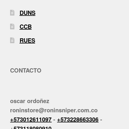
DUNS
CCB
RUES
CONTACTO
oscar ordoñez
roninstore@roninsniper.com.co
+573012611097
-
+573228663306
-
+
573118080910