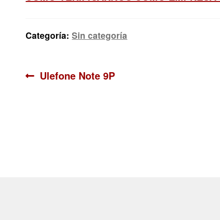
Categoría:
Sin categoría
Navegación
Anterior:
Ulefone Note 9P
de
entradas