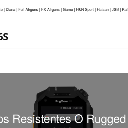
e | Diana | Full Airguns | FX Airguns | Gamo | H&N Sport | Hatsan | JSB | Ka
6S
os Resistentes O Rugge