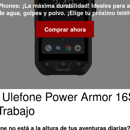
 Phones
: ¡La máxima durabilidad! Ideales para 
e agua, golpes y polvo. ¡Elige tu próximo teléf
Comprar ahora
l Ulefone Power Armor 1
Trabajo
e no está a la altura de tus aventuras diarias