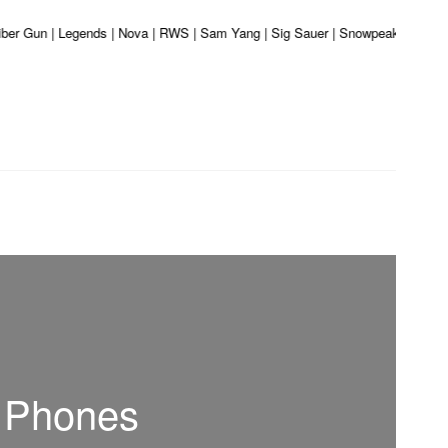
liber Gun | Legends | Nova | RWS | Sam Yang | Sig Sauer | Snowpeak | Umarex 
d Phones