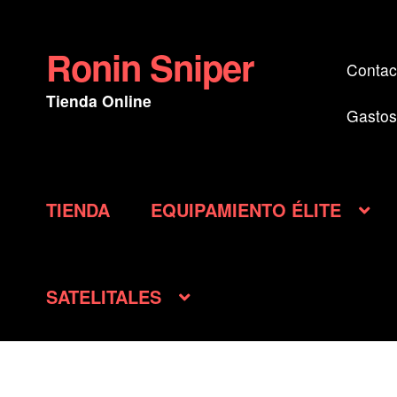
Ronin Sniper
Ir
Ir
Contac
a
al
Tienda Online
la
contenido
Gastos
navegación
TIENDA
EQUIPAMIENTO ÉLITE
SATELITALES