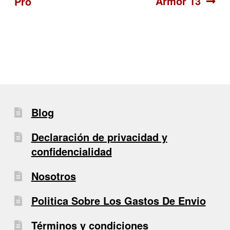
Armor 13
Pro
de
entradas
Blog
Declaración de privacidad y
confidencialidad
Nosotros
Politica Sobre Los Gastos De Envio
Términos y condiciones