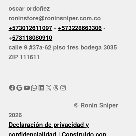
oscar ordoñez
roninstore@roninsniper.com.co
+573012611097
-
+573228663306
-
+
573118080910
calle 9 #37a-62 piso tres bodega 3035
ZIP 111611
Facebook
Google
YouTube
WhatsApp
LinkedIn
X
Threads
Instagram
© Ronin Sniper
2026
Declaración de privacidad y
confidencialidad
Construido con