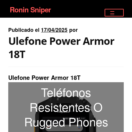
Ronin Sniper
Ir
Ir
a
al
TIENDA
la
contenido
Publicado el
17/04/2025
por
EQUIPAMIENTO ÉLITE
navegación
Ulefone Power Armor
PISTOLAS
18T
RIFLES DEPORTIVOS
Ulefone Power Armor 18T
SATELITALES
Teléfonos
Resistentes O
Rugged Phones